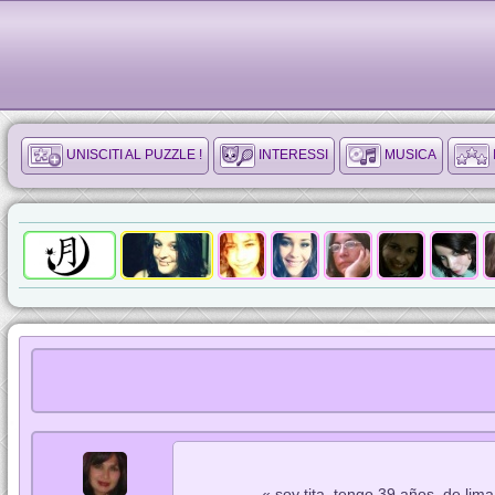
UNISCITI AL PUZZLE !
INTERESSI
MUSICA
« soy tita, tengo 39 años, de lima