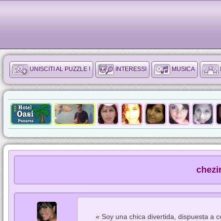
UNISCITI AL PUZZLE !
INTERESSI
MUSICA
chezi
« Soy una chica divertida, dispuesta a 