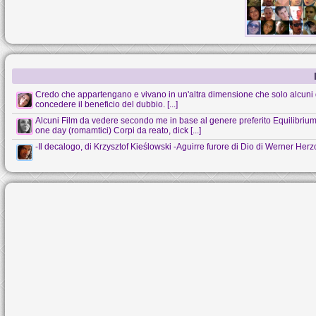
Credo che appartengano e vivano in un'altra dimensione che solo alcuni 
concedere il beneficio del dubbio. [...]
Alcuni Film da vedere secondo me in base al genere preferito Equilibrium (s
one day (romamtici) Corpi da reato, dick [...]
-Il decalogo, di Krzysztof Kieślowski -Aguirre furore di Dio di Werner Her