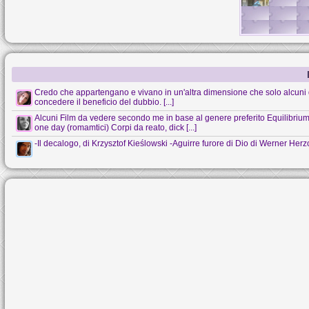
Credo che appartengano e vivano in un'altra dimensione che solo alcuni 
concedere il beneficio del dubbio. [...]
Alcuni Film da vedere secondo me in base al genere preferito Equilibrium (s
one day (romamtici) Corpi da reato, dick [...]
-Il decalogo, di Krzysztof Kieślowski -Aguirre furore di Dio di Werner Her