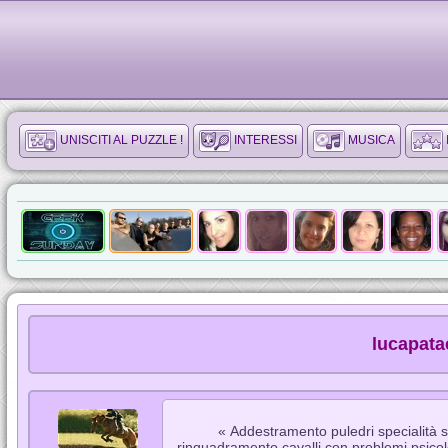
UNISCITI AL PUZZLE !
INTERESSI
MUSICA
lucapatac
« Addestramento puledri specialità sa
rinquadramento cavalli con problemi psicolog