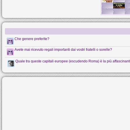
Che genere preferite?
Avete mai ricevuto regali importanti dai vostri fratelli o sorelle?
Quale tra queste capitali europee (escudendo Roma) è la più affascinan