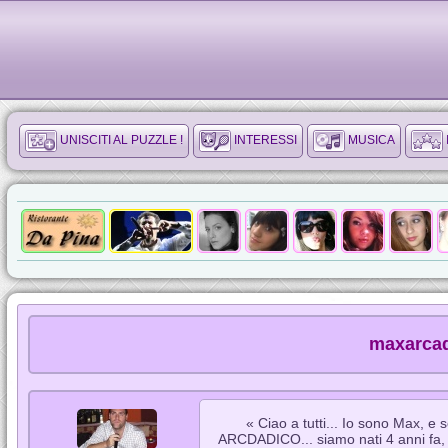
UNISCITI AL PUZZLE !
INTERESSI
MUSICA
maxarcad
« Ciao a tutti... Io sono Max, e 
ARCDADICO... siamo nati 4 anni fa, r