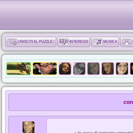
UNISCITI AL PUZZLE !
INTERESSI
MUSICA
con
« In cerca di signorine simpatic