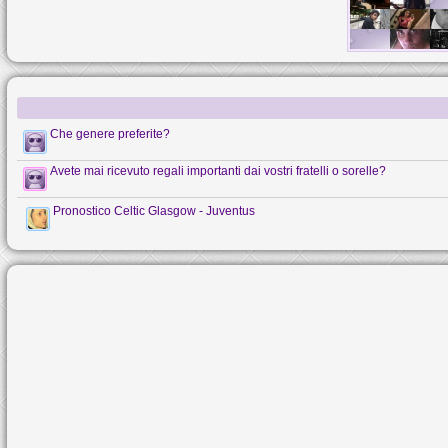
Che genere preferite?
Avete mai ricevuto regali importanti dai vostri fratelli o sorelle?
Pronostico Celtic Glasgow - Juventus