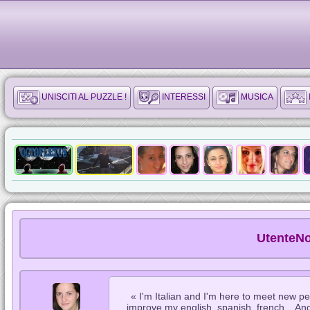
UNISCITI AL PUZZLE !
INTERESSI
MUSICA
UtenteNo
« I'm Italian and I'm here to meet new peop
improve my english, spanish, french... And