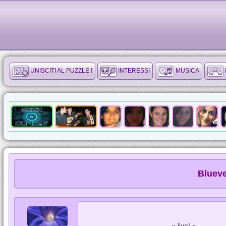
UNISCITI AL PUZZLE !
INTERESSI
MUSICA
Blueve
« live! »