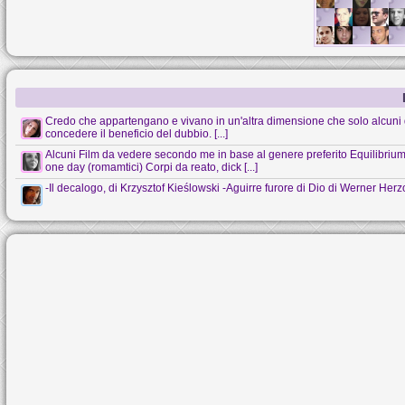
Credo che appartengano e vivano in un'altra dimensione che solo alcuni 
concedere il beneficio del dubbio. [...]
Alcuni Film da vedere secondo me in base al genere preferito Equilibrium (s
one day (romamtici) Corpi da reato, dick [...]
-Il decalogo, di Krzysztof Kieślowski -Aguirre furore di Dio di Werner Her