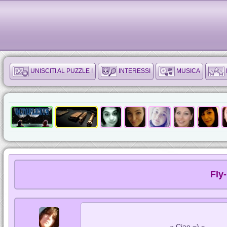
UNISCITI AL PUZZLE !
INTERESSI
MUSICA
Fly
« Ciao =) »