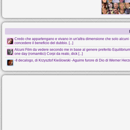
Credo che appartengano e vivano in un'altra dimensione che solo alcuni 
concedere il beneficio del dubbio. [...]
Alcuni Film da vedere secondo me in base al genere preferito Equilibrium (s
one day (romamtici) Corpi da reato, dick [...]
-Il decalogo, di Krzysztof Kieślowski -Aguirre furore di Dio di Werner Her