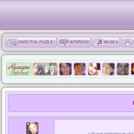
UNISCITI AL PUZZLE !
INTERESSI
MUSICA
« Vi veri veniversum vivu