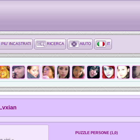
I PIU' INCASTRATI
RICERCA
AIUTO
IT
Lvxian
PUZZLE PERSONE (1,0)
s vici »