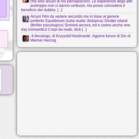
che solo alcuni di noi percepiscono. Le esperienze degli altri
purtroppo non ci danno certezze, ma posso concedere il
beneficio del dubbio. [...]
Alcuni Film da vedere secondo me in base al genere
preferito Equilibrium (sulla realta' distopica) Shutter island
(thriller psicologico) Scrivimi ancora, ed e carino anche one
day (romamtici) Corpi da reato, dick [...]
-Il decalogo, di Krzysztof Kieślowski -Aguirre furore di Dio di
Werner Herzog