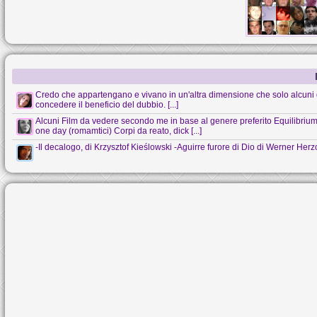
Credo che appartengano e vivano in un'altra dimensione che solo alcuni 
concedere il beneficio del dubbio. [...]
Alcuni Film da vedere secondo me in base al genere preferito Equilibrium (s
one day (romamtici) Corpi da reato, dick [...]
-Il decalogo, di Krzysztof Kieślowski -Aguirre furore di Dio di Werner Her