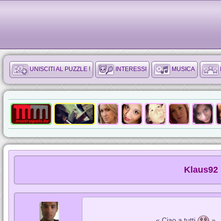
UNISCITI AL PUZZLE !
INTERESSI
MUSICA
Klaus92 
« Ciao a tutti
»