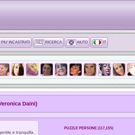
I PIU' INCASTRATI
RICERCA
AIUTO
IT
Veronica Daini)
PUZZLE PERSONE (117,155)
ntile e tranquilla.