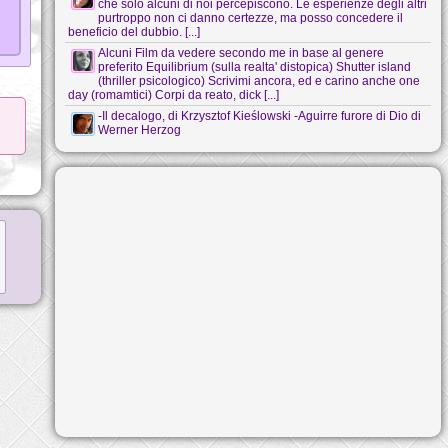
che solo alcuni di noi percepiscono. Le esperienze degli altri
purtroppo non ci danno certezze, ma posso concedere il
beneficio del dubbio. [...]
Alcuni Film da vedere secondo me in base al genere
preferito Equilibrium (sulla realta' distopica) Shutter island
(thriller psicologico) Scrivimi ancora, ed e carino anche one
day (romamtici) Corpi da reato, dick [...]
-Il decalogo, di Krzysztof Kieślowski -Aguirre furore di Dio di
Werner Herzog