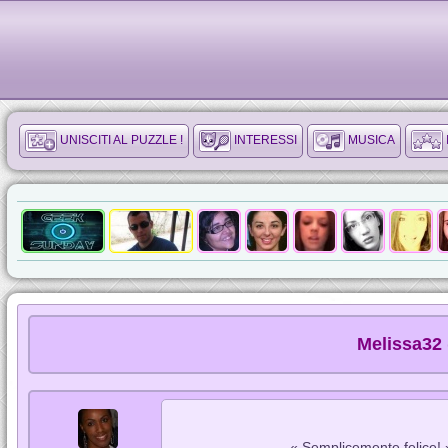
UNISCITI AL PUZZLE !
INTERESSI
MUSICA
Melissa32 
« Semplicemente felice! 