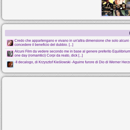
Credo che appartengano e vivano in un'altra dimensione che solo alcuni 
concedere il beneficio del dubbio. [...]
Alcuni Film da vedere secondo me in base al genere preferito Equilibrium (s
one day (romamtici) Corpi da reato, dick [...]
-Il decalogo, di Krzysztof Kieślowski -Aguirre furore di Dio di Werner Her