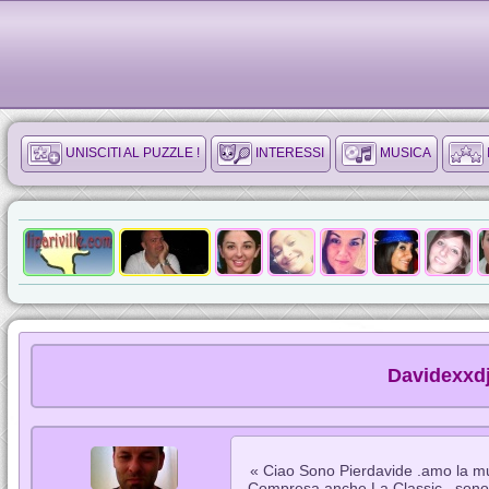
UNISCITI AL PUZZLE !
INTERESSI
MUSICA
Davidexxdj
« Ciao Sono Pierdavide .amo la mu
Compresa anche La Classic , sono