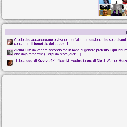
Credo che appartengano e vivano in un'altra dimensione che solo alcuni 
concedere il beneficio del dubbio. [...]
Alcuni Film da vedere secondo me in base al genere preferito Equilibrium (s
one day (romamtici) Corpi da reato, dick [...]
-Il decalogo, di Krzysztof Kieślowski -Aguirre furore di Dio di Werner Her