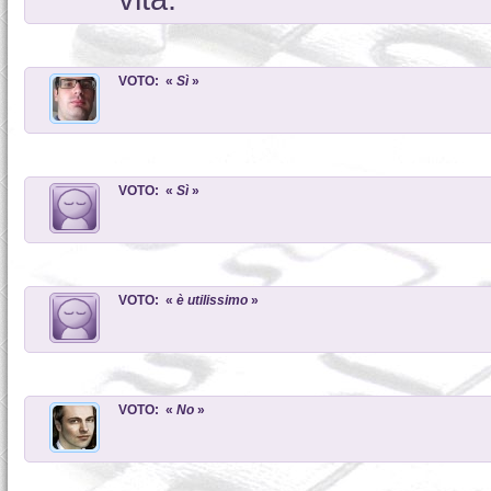
VOTO: «
Sì
»
VOTO: «
Sì
»
VOTO: «
è utilissimo
»
VOTO: «
No
»